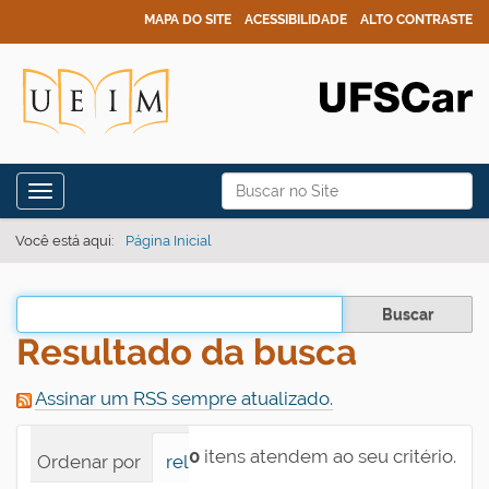
MAPA DO SITE
ACESSIBILIDADE
ALTO CONTRASTE
N
Busca
Toggle navigation
a
Busca Avançada…
v
Você está aqui:
Página Inicial
e
g
Filtrar os resultados
a
Resultado da busca
ç
ã
Assinar um RSS sempre atualizado.
o
0
itens atendem ao seu critério.
Ordenar por
relevância
data (mais recente pri