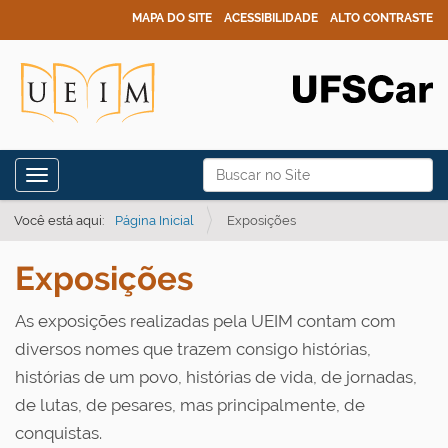
MAPA DO SITE
ACESSIBILIDADE
ALTO CONTRASTE
N
Busca
Toggle navigation
a
Busca Avançada…
v
Você está aqui:
Página Inicial
Exposições
e
Exposições
g
a
As exposições realizadas pela UEIM contam com
ç
diversos nomes que trazem consigo
histórias,
ã
h
istórias de um povo, histórias de vida, de jornadas,
o
de lutas, de pesares, mas principalmente, de
conquistas.