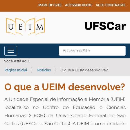
MAPA DO SITE
ACESSIBILIDADE
ALTO CONTRASTE
N
Busca
Toggle navigation
a
Busca Avançada…
Você está aqui:
v
Página Inicial
Notícias
O que a UEIM desenvolve?
e
g
O que a UEIM desenvolve?
a
ç
A Unidade Especial de Informação e Memória (UEIM)
ã
localiza-se no Centro de Educação e Ciências
o
Humanas (CECH) da Universidade Federal de São
Carlos (UFSCar - São Carlos). A UEIM é uma unidade